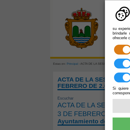
su experi
brindarle
ofrecerle 
Estas en:
Principal
- ACTA DE LA SESIÓN ORDINARIA D
ACTA DE LA SESIÓN OR
FEBRERO DE 2.023
Si quiere
correspond
Escuchar
ACTA DE LA SESIÓN O
3 DE FEBRERO DE 2.0
Ayuntamiento de Olula d