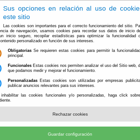
Sus opciones en relación al uso de cooki
este sitio
Las cookies son importantes para el correcto funcionamiento del sitio. Pa
encia de navegación, usamos cookies para recordar sus datos de inicio d
 un inicio seguro, recopilar estadísticas para optimizar la funcionalidad d
contenido personalizado en función de sus intereses.
Obligatorias
Se requieren estas cookies para permitir la funcionalidad
El Ayuntamiento
Administración-e
Que Hacer Cuan
principal.
Funcionales
Estas cookies nos permiten analizar el uso del Sitio web,
E LA JUNTA DE GOBIERNO DEL DIA 3 DE FEBRERO DE 2.023
que podamos medir y mejorar el funcionamiento.
Personalizadas
Estas cookies son utilizadas por empresas publicita
DINARIA DE LA JUNTA DE GOBIERNO DEL DI
publicar anuncios relevantes para sus intereses.
 inhabilitar las cookies funcionales y/o personalizadas, haga click sobr
iente.
Publicad
RDINARIA DE LA JUNTA DE GOBIERNO D
Rechazar cookies
23
el Río
Guardar configuración