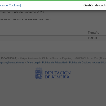
tica de Cookies]
Gestión de cooki
Actas de Junta de Gobierno 2023
GOBIERNO DEL DIA 3 DE FEBRERO DE 2.023
Tamaño
1296 KB
: P-0406900-A)
- © Ayuntamiento de Olula dePlaza de España, 1 -04860 Olula del Río (Almer
egistro@oluladelrio.es
-
Aviso Legal
-
Política de Privacidad
-
Política de Cookies
-
Accesibilid