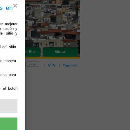
×
es en
ra mejorar
e sesión y
el sitio y
 del sitio
do
Olula del Río
Guías
 de manera
+
-
|
A
A
|
Mapa web
rias para
A 3 DE
e el botón
o:
13/03/2023
EL DIA