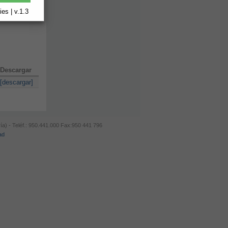
es | v.1.3
Descargar
[descargar]
ía) - Teléf.: 950.441.000 Fax:950 441 796
ad