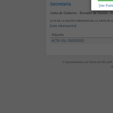
Secretaría
[Ver Polí
Junta de Gobierno - Borrador de Sesión - 
ACTA DE LA SESIÓN ORDINARIA DE LA JUNTA DE 
[más información]
Adjunto
ACTA JGL 03/02/2023
© Ayuntamiento de Olula del Río (CIF
r