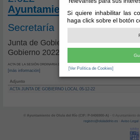
relevantes para sus intere
Ayuntamiento de Olula del
Si quiere inhabilitar las 
haga click sobre el botón 
Secretaría
Junta de Gobierno - Borrador de Sesi
Gobierno 2022
Gu
ACTA DE LA SESIÓN ORDINARIA DE LA JUNTA DE GOBIERNO LOCAL DEL DIA 5-DICIEM
[Ver Política de Cookies]
[más información]
Adjunto
ACTA JUNTA DE GOBIERNO LOCAL 05-12-22
© Ayuntamiento de Olula del Río (CIF: P-0406900-A)
- © Ayuntamiento de
registro@oluladelrio.es
-
Aviso Legal