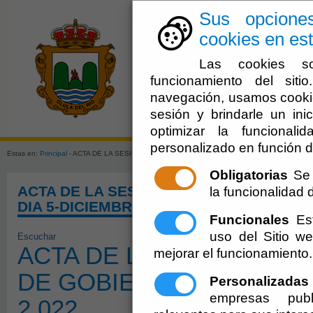
Sus opcione
cookies en est
Las cookies so
funcionamiento del sit
navegación, usamos cookie
sesión y brindarle un inic
El Ayuntami
optimizar la funcionali
personalizado en función d
Estas en:
Principal
- ACTA DE LA SESIÓN ORDINARIA DE LA JUNTA DE GOBIERNO LOCAL DE
Obligatorias
Se 
ACTA DE LA SESIÓN ORDINARIA DE LA 
la funcionalidad de
DIA 5-DICIEMBRE-2.022
Funcionales
Est
uso del Sitio 
Escuchar
ACTA DE LA SESIÓN ORD
mejorar el funcionamiento.
DE GOBIERNO LOCAL DEL
Personalizadas
empresas publ
2.022