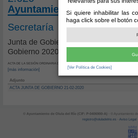
relevantes para sus intere
Ayuntamiento de Olula del
Si quiere inhabilitar las 
haga click sobre el botón 
Secretaría
Junta de Gobierno - Borrador de Sesi
Gobierno 2020
Gu
ACTA DE LA SESIÓN ORDINARIA DE LA JUNTA DE GOBIERNO DEL DÍA 21 DE FEBRERO
[Ver Política de Cookies]
[más información]
Adjunto
ACTA JUNTA DE GOBIERNO 21-02-2020
© Ayuntamiento de Olula del Río (CIF: P-0406900-A)
- © Ayuntamiento de
registro@oluladelrio.es
-
Aviso Legal