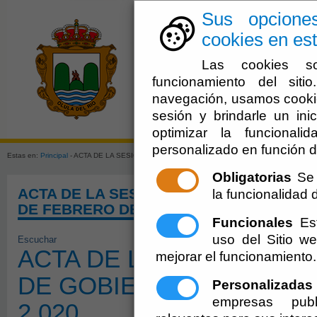
Sus opcione
cookies en est
Las cookies so
funcionamiento del sit
navegación, usamos cookie
sesión y brindarle un inic
El Ayuntami
optimizar la funcionali
personalizado en función d
Estas en:
Principal
- ACTA DE LA SESIÓN ORDINARIA DE LA JUNTA DE GOBIERNO DEL DIA
Obligatorias
Se 
ACTA DE LA SESIÓN ORDINARIA DE LA J
la funcionalidad de
DE FEBRERO DE 2.020
Funcionales
Est
uso del Sitio 
Escuchar
ACTA DE LA SESIÓN ORD
mejorar el funcionamiento.
DE GOBIERNO DEL DIA 
Personalizadas
empresas publ
2.020