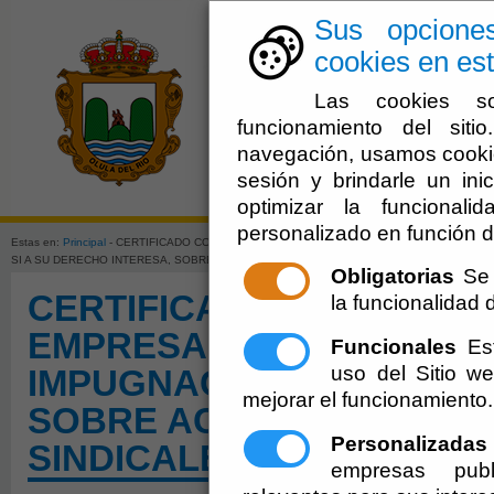
Sus opcione
cookies en est
Las cookies so
funcionamiento del sit
navegación, usamos cookie
sesión y brindarle un inic
El Ayuntami
optimizar la funcionali
personalizado en función d
Estas en:
Principal
- CERTIFICADO CONSEJERÍA DE EMPLEO, EMPRESA Y TRABAJO INDI
SI A SU DERECHO INTERESA, SOBRE ACTA ESCRUTINIO ELECCIONES SINDICALES FUN
Obligatorias
Se 
CERTIFICADO CONSEJERÍ
la funcionalidad de
EMPRESA Y TRABAJO IN
Funcionales
Est
uso del Sitio 
IMPUGNACIÓN, SI A SU 
mejorar el funcionamiento.
SOBRE ACTA ESCRUTINI
Personalizadas
SINDICALES FUNCIONAR
empresas publ