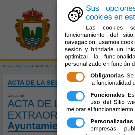
Sus opcione
cookies en est
Las cookies so
funcionamiento del sit
navegación, usamos cookie
sesión y brindarle un inic
El Ayuntami
optimizar la funcionali
personalizado en función d
Estas en:
Principal
- ACTA DE LA SESIÓN PLENARIA EXTRAORDINARIA DE 22 NOVIEMBRE 
Obligatorias
Se 
ACTA DE LA SESIÓN PLENARIA EXTRAOR
la funcionalidad de
Funcionales
Est
Escuchar
ACTA DE LA SESIÓN PLE
uso del Sitio 
mejorar el funcionamiento.
EXTRAORDINARIA DE 22
Personalizadas
Ayuntamiento de Olula del
empresas publ