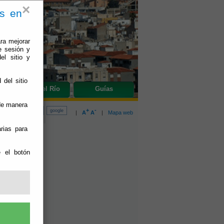
×
es en
ra mejorar
e sesión y
el sitio y
 del sitio
do
Olula del Río
Guías
 de manera
+
-
|
A
A
|
Mapa web
rias para
A 18
e el botón
do:
11/11/2020
EL DÍA