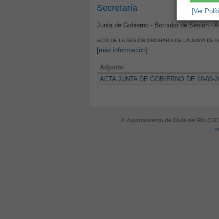
Secretaría
[Ver Polí
Junta de Gobierno - Borrador de Sesión - 
ACTA DE LA SESIÓN ORDINARIA DE LA JUNTA DE G
[más información]
Adjunto
ACTA JUNTA DE GOBIERNO DE 18-06-2
© Ayuntamiento de Olula del Río (CIF
r