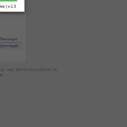
es | v.1.3
Descargar
[descargar]
ía) - Teléf.: 950.441.000 Fax:950 441 796
ad