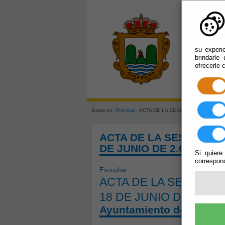
su experi
brindarle
ofrecerle 
Estas en:
Principal
- ACTA DE LA SESIÓN ORDINARIA DE
ACTA DE LA SESIÓN OR
DE JUNIO DE 2.020
Si quiere
correspond
Escuchar
ACTA DE LA SESIÓN O
18 DE JUNIO DE 2.020
Ayuntamiento de Olula d