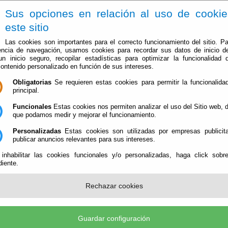
Sus opciones en relación al uso de cooki
este sitio
Las cookies son importantes para el correcto funcionamiento del sitio. Pa
encia de navegación, usamos cookies para recordar sus datos de inicio d
 un inicio seguro, recopilar estadísticas para optimizar la funcionalidad d
contenido personalizado en función de sus intereses.
Obligatorias
Se requieren estas cookies para permitir la funcionalidad
El Ayuntamiento
Administración-e
Que Hacer Cuan
principal.
Funcionales
Estas cookies nos permiten analizar el uso del Sitio web,
 LA JUNTA DE GOBIERNO DEL DÍA 18 DE JUNIO DE 2.020
que podamos medir y mejorar el funcionamiento.
Personalizadas
Estas cookies son utilizadas por empresas publicita
DINARIA DE LA JUNTA DE GOBIERNO DEL DÍ
publicar anuncios relevantes para sus intereses.
 inhabilitar las cookies funcionales y/o personalizadas, haga click sobr
iente.
Publica
RDINARIA DE LA JUNTA DE GOBIERNO D
Rechazar cookies
el Río
Guardar configuración