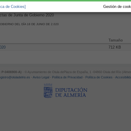
tica de Cookies]
Gestión de cooki
Actas de Junta de Gobierno 2020
OBIERNO DEL DÍA 18 DE JUNIO DE 2.020
Tamaño
020
712 KB
: P-0406900-A)
- © Ayuntamiento de Olula dePlaza de España, 1 -04860 Olula del Río (Almer
egistro@oluladelrio.es
-
Aviso Legal
-
Política de Privacidad
-
Política de Cookies
-
Accesibilid