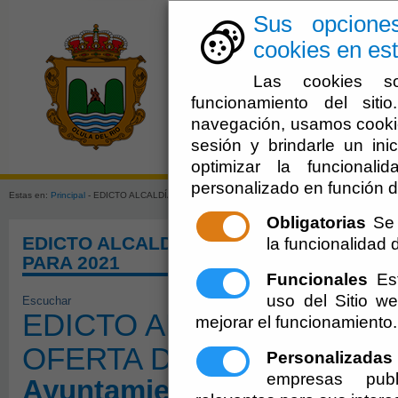
Sus opcione
cookies en est
Las cookies so
funcionamiento del sit
navegación, usamos cookie
sesión y brindarle un inic
El Ayuntami
optimizar la funcionali
personalizado en función d
Estas en:
Principal
- EDICTO ALCALDÍA SOBRE APROBACIÓN OFERTA DE EMPLEO PÚBLIC
Obligatorias
Se 
EDICTO ALCALDÍA SOBRE APROBACIÓN
la funcionalidad de
PARA 2021
Funcionales
Est
uso del Sitio 
Escuchar
EDICTO ALCALDÍA SOBR
mejorar el funcionamiento.
OFERTA DE EMPLEO PÚB
Personalizadas
empresas publ
Ayuntamiento de Olula del