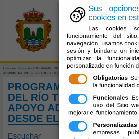
Sus opcione
cookies en est
Las cookies so
funcionamiento del sit
navegación, usamos cookie
sesión y brindarle un inic
El Ayuntami
optimizar la funcionali
personalizado en función d
Estas en:
Principal
- PROGRAMA EMPLEO Y FORMACIÓN "OLULA DEL RÍO TIC I"-BASES
ADMINISTRATIVO- PLAZO SOLICITUD DESDE EL 17-02-2022 AL 25-02-2022
Obligatorias
Se 
PROGRAMA EMPLEO Y F
la funcionalidad de
DEL RÍO TIC I"-BASES S
Funcionales
Est
uso del Sitio 
APOYO ADMINISTRATIVO-
mejorar el funcionamiento.
DESDE EL 17-02-2022 AL 2
Personalizadas
empresas publ
Escuchar