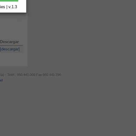
es | v.1.3
Descargar
[descargar]
ía) - Teléf.: 950.441.000 Fax:950 441 796
ad