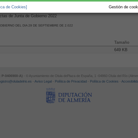
tica de Cookies]
Gestión de cooki
Actas de Junta de Gobierno 2022
GOBIERNO DEL DIA 29 DE SEPTIEMBRE DE 2.022
Tamaño
649 KB
: P-0406900-A)
- © Ayuntamiento de Olula dePlaza de España, 1 -04860 Olula del Río (Almer
egistro@oluladelrio.es
-
Aviso Legal
-
Política de Privacidad
-
Política de Cookies
-
Accesibilid