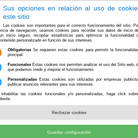
Sus opciones en relación al uso de cooki
este sitio
Las cookies son importantes para el correcto funcionamiento del sitio. Pa
encia de navegación, usamos cookies para recordar sus datos de inicio d
 un inicio seguro, recopilar estadísticas para optimizar la funcionalidad d
contenido personalizado en función de sus intereses.
Obligatorias
Se requieren estas cookies para permitir la funcionalidad
El Ayuntamiento
Administración-e
Que Hacer Cuan
principal.
Funcionales
Estas cookies nos permiten analizar el uso del Sitio web,
E LA JUNTA DE GOBIERNO DEL DIA 29 DE SEPTIEMBRE DE 2.022
que podamos medir y mejorar el funcionamiento.
Personalizadas
Estas cookies son utilizadas por empresas publicita
DINARIA DE LA JUNTA DE GOBIERNO DEL DI
publicar anuncios relevantes para sus intereses.
22
 inhabilitar las cookies funcionales y/o personalizadas, haga click sobr
iente.
Publicad
RDINARIA DE LA JUNTA DE GOBIERNO D
Rechazar cookies
 2.022
el Río
Guardar configuración