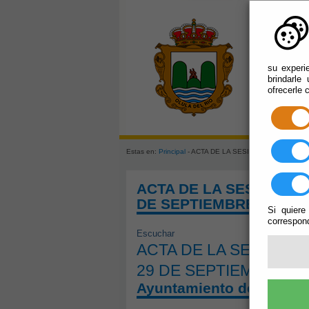
su experi
brindarle
ofrecerle 
Estas en:
Principal
- ACTA DE LA SESIÓN ORDINARIA D
ACTA DE LA SESIÓN OR
DE SEPTIEMBRE DE 2.0
Si quiere
correspond
Escuchar
ACTA DE LA SESIÓN O
29 DE SEPTIEMBRE DE
Ayuntamiento de Olula d