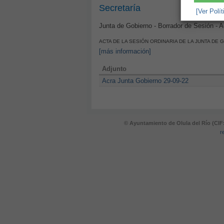
Secretaría
[Ver Polí
Junta de Gobierno - Borrador de Sesión - 
ACTA DE LA SESIÓN ORDINARIA DE LA JUNTA DE 
[más información]
Adjunto
Acra Junta Gobierno 29-09-22
© Ayuntamiento de Olula del Río (CIF
r