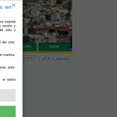
×
es en
ra mejorar
e sesión y
el sitio y
 del sitio
do
Olula del Río
Guías
 de manera
+
-
|
A
A
|
Mapa web
rias para
A 29
e el botón
o:
26/10/2022
EL DIA