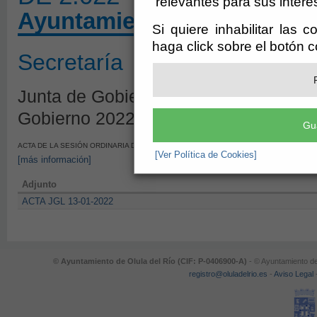
relevantes para sus intere
Ayuntamiento de Olula del
Si quiere inhabilitar las 
haga click sobre el botón 
Secretaría
Junta de Gobierno - Borrador de Sesi
Gobierno 2022
Gu
ACTA DE LA SESIÓN ORDINARIA DE LA JUNTA DE GOBIERNO LOCAL DEL DÍA 13 DE E
[Ver Política de Cookies]
[más información]
Adjunto
ACTA JGL 13-01-2022
© Ayuntamiento de Olula del Río (CIF: P-0406900-A)
- © Ayuntamiento de
registro@oluladelrio.es
-
Aviso Legal