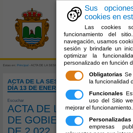
Sus opcione
cookies en est
Las cookies so
funcionamiento del sit
navegación, usamos cookie
sesión y brindarle un inic
El Ayuntami
optimizar la funcionali
personalizado en función d
Estas en:
Principal
- ACTA DE LA SESIÓN ORDINARIA DE LA JUNTA DE GOBIERNO LOCAL D
Obligatorias
Se 
ACTA DE LA SESIÓN ORDINARIA DE LA 
la funcionalidad de
DÍA 13 DE ENERO DE 2.022
Funcionales
Est
uso del Sitio 
Escuchar
ACTA DE LA SESIÓN ORD
mejorar el funcionamiento.
DE GOBIERNO LOCAL DE
Personalizadas
empresas publ
DE 2.022