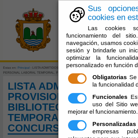
Sus opcione
cookies en est
Las cookies so
funcionamiento del sit
navegación, usamos cookie
sesión y brindarle un inic
El Ayuntami
optimizar la funcionali
personalizado en función d
Estas en:
Principal
- LISTA ADMITIDOS Y EXCLUIDOS PROVISIONALES CONVOCATORIA PL
PERSONAL LABORAL TEMPORAL, POR EL SISTEMA SELECTIVO DE CONCURSO-OPOSI
Obligatorias
Se 
LISTA ADMITIDOS Y EXCL
la funcionalidad de
PROVISIONALES CONVOC
Funcionales
Est
uso del Sitio 
BIBLIOTECARIO, PERSO
mejorar el funcionamiento.
TEMPORAL, POR EL SIST
Personalizadas
CONCURSO-OPOSICIÓN
empresas publ