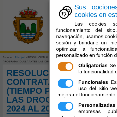
Sus opcione
cookies en est
Las cookies so
funcionamiento del sit
navegación, usamos cookie
sesión y brindarle un inic
El Ayuntami
optimizar la funcionali
personalizado en función d
Estas en:
Principal
- RESOLUCIÓN ALCALDÍA BASES CONTRATACIÓN TEMPORAL PSICÓLOG
PROGRAMA "OLULA ANTES LAS DROGAS IV". PLAZO DE SOLICITUD: 16-03-2024 AL 20-0
Obligatorias
Se 
RESOLUCIÓN ALCALDÍA 
la funcionalidad de
CONTRATACIÓN TEMPOR
Funcionales
Est
uso del Sitio 
(TIEMPO PARCIAL) PROG
mejorar el funcionamiento.
LAS DROGAS IV". PLAZO D
Personalizadas
2024 AL 20-03-2024
empresas publ