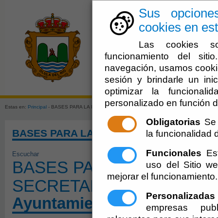
Sus opcione
cookies en est
Las cookies so
funcionamiento del sit
navegación, usamos cookie
sesión y brindarle un inic
El Ayuntami
optimizar la funcionali
personalizado en función d
Estas en:
Principal
- BASES PARA LA PROVISIÓN DEL PUESTO DE SECRETARÍA Y ANEXO
Obligatorias
Se 
BASES PARA LA PROVISIÓN DEL PUEST
la funcionalidad de
Funcionales
Est
Escuchar
BASES PARA LA PROVIS
uso del Sitio 
mejorar el funcionamiento.
SECRETARÍA Y ANEXOS
Personalizadas
Ayuntamiento de Olula del
empresas publ