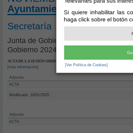
relevantes para sus intere
Ayuntamiento de Olula del
Si quiere inhabilitar las 
haga click sobre el botón 
Secretaría
Junta de Gobierno - Borrador de Sesi
Gobierno 2024
Gu
ACTA DE LA SESIÓN ORDINARIA DE LA JUNTA DE GOBIERNO LOCAL
[Ver Política de Cookies]
[más información]
Adjunto
ACTA
Modificado: 10/01/2025
Adjunto
ACTA