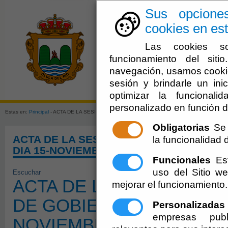
Sus opcione
cookies en est
Las cookies so
funcionamiento del sit
navegación, usamos cookie
sesión y brindarle un inic
El Ayuntami
optimizar la funcionali
personalizado en función d
Estas en:
Principal
- ACTA DE LA SESIÓN ORDINARIA DE LA JUNTA DE GOBIERNO LOCAL D
Obligatorias
Se 
ACTA DE LA SESIÓN ORDINARIA DE LA 
la funcionalidad de
DIA 15-NOVIEMBRE-2.024
Funcionales
Est
uso del Sitio 
Escuchar
ACTA DE LA SESIÓN ORD
mejorar el funcionamiento.
DE GOBIERNO LOCAL DEL
Personalizadas
empresas publ
NOVIEMBRE-2.024