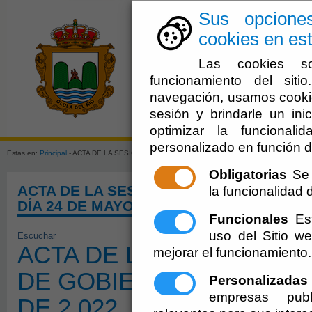
Sus opcione
cookies en est
Las cookies so
funcionamiento del sit
navegación, usamos cookie
sesión y brindarle un inic
El Ayuntami
optimizar la funcionali
personalizado en función d
Estas en:
Principal
- ACTA DE LA SESIÓN ORDINARIA DE LA JUNTA DE GOBIERNO LOCAL D
Obligatorias
Se 
ACTA DE LA SESIÓN ORDINARIA DE LA 
la funcionalidad de
DÍA 24 DE MAYO DE 2.022
Funcionales
Est
uso del Sitio 
Escuchar
ACTA DE LA SESIÓN ORD
mejorar el funcionamiento.
DE GOBIERNO LOCAL DEL
Personalizadas
empresas publ
DE 2.022