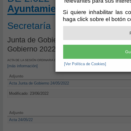
relevantes para sus intere
Ayuntamiento de Olula del
Si quiere inhabilitar las 
haga click sobre el botón 
Secretaría
Junta de Gobierno - Borrador de Sesi
Gobierno 2022
Gu
ACTA DE LA SESIÓN ORDINARIA DE LA JUNTA DE GOBIERNO LOCAL DEL DÍA 24 DE M
[Ver Política de Cookies]
[más información]
Adjunto
Acta Junta de Gobierno 24/05/2022
Modificado: 23/06/2022
Adjunto
Acta 24/05/22