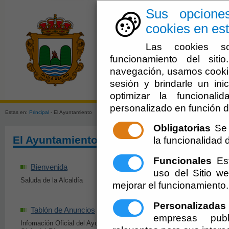
Sus opcione
cookies en est
Las cookies so
funcionamiento del sit
navegación, usamos cookie
sesión y brindarle un inic
El Ayuntami
optimizar la funcionali
personalizado en función d
Estas en:
Principal
- El Ayuntamiento
Obligatorias
Se 
El Ayuntamiento
la funcionalidad de
Funcionales
Est
Bienvenida
Organización Inst
uso del Sitio 
Saluda de la Alcaldía
Información de los Órg
mejorar el funcionamiento.
Ayuntamiento y sus m
Personalizadas
Tablón de Anuncios
Olula del Río en
empresas publ
Infomación Oficial del Ayuntamiento de
Anuncios del Ayuntami