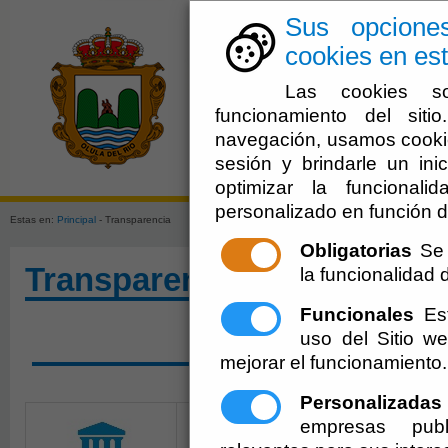
Sus opcione
cookies en est
Las cookies so
funcionamiento del sit
navegación, usamos cookie
sesión y brindarle un inic
El Ayuntami
optimizar la funcionali
personalizado en función d
Estas en:
Principal
- Transparencia
Obligatorias
Se 
Transparencia
la funcionalidad de
Funcionales
Est
uso del Sitio 
SOLICITAR ACCESO A 
mejorar el funcionamiento.
Personalizadas
empresas publ