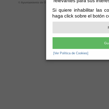
relevantes para sus intere
© Ayuntamiento de Olula del Río (CIF: P-0406900-A)
- © Ayuntamiento de
registro@oluladelrio.es
-
Aviso Legal
Si quiere inhabilitar las 
haga click sobre el botón 
Gu
[Ver Política de Cookies]