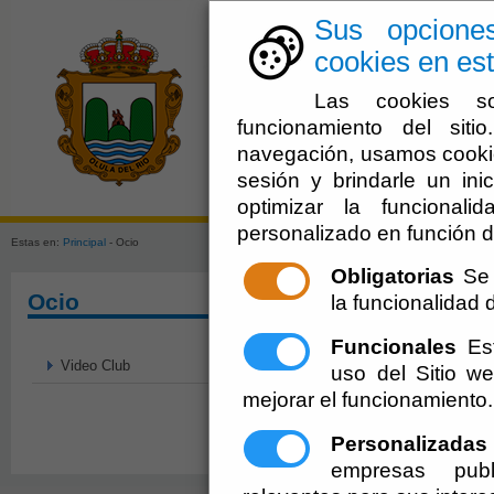
Sus opcione
cookies en est
Las cookies so
funcionamiento del sit
navegación, usamos cookie
sesión y brindarle un inic
El Ayuntami
optimizar la funcionali
personalizado en función d
Estas en:
Principal
- Ocio
Obligatorias
Se 
Ocio
la funcionalidad de
Funcionales
Est
Video Club
uso del Sitio 
mejorar el funcionamiento.
Personalizadas
empresas publ