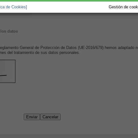
tica de Cookies]
Gestión de cooki
los datos
 Reglamento General de Protección de Datos (UE-2016/679) hemos adaptado n
nes del tratamiento de sus datos personales.
Enviar
Cancelar