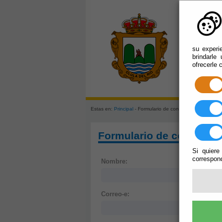
su experi
brindarle
ofrecerle 
Estas en:
Principal
- Formulario de contacto
Formulario de contacto
Si quiere
correspond
Nombre:
Correo-e: