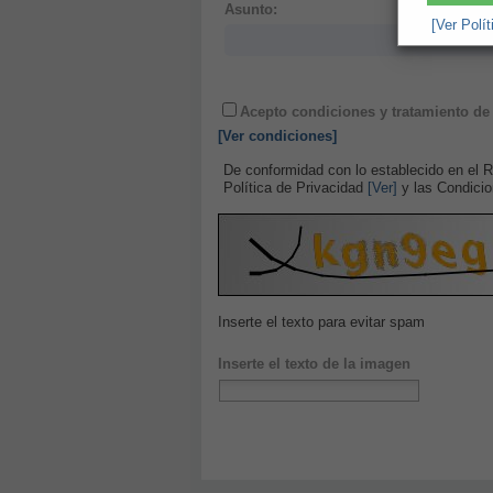
Asunto:
[Ver Polí
Acepto condiciones y tratamiento de 
[Ver condiciones]
De conformidad con lo establecido en el
Política de Privacidad
[Ver]
y las Condicio
Inserte el texto para evitar spam
Inserte el texto de la imagen