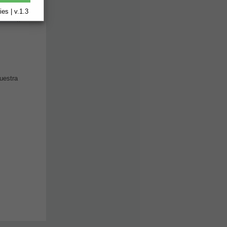
es | v.1.3
uestra