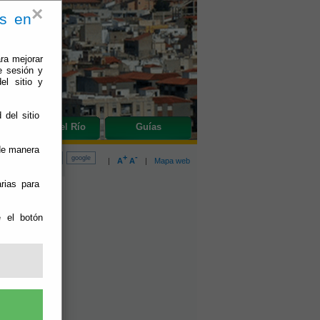
×
es en
ra mejorar
e sesión y
el sitio y
 del sitio
do
Olula del Río
Guías
 de manera
+
-
|
A
A
|
Mapa web
rias para
e el botón