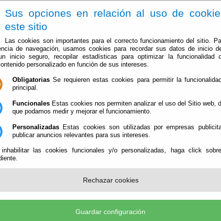
Sus opciones en relación al uso de cooki
este sitio
Las cookies son importantes para el correcto funcionamiento del sitio. Pa
encia de navegación, usamos cookies para recordar sus datos de inicio d
 un inicio seguro, recopilar estadísticas para optimizar la funcionalidad d
contenido personalizado en función de sus intereses.
Obligatorias
Se requieren estas cookies para permitir la funcionalidad
El Ayuntamiento
Administración-e
Que Hacer Cuan
principal.
Funcionales
Estas cookies nos permiten analizar el uso del Sitio web,
que podamos medir y mejorar el funcionamiento.
Personalizadas
Estas cookies son utilizadas por empresas publicita
publicar anuncios relevantes para sus intereses.
 inhabilitar las cookies funcionales y/o personalizadas, haga click sobr
iente.
Mensaje:
Rechazar cookies
Guardar configuración