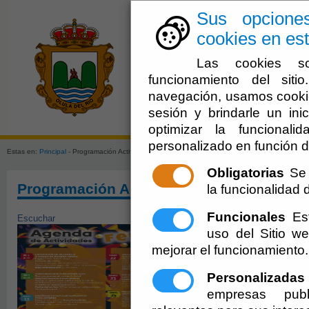
Sus opcione
cookies en est
Las cookies so
funcionamiento del sit
navegación, usamos cookie
sesión y brindarle un inic
El Ayuntami
optimizar la funcionali
personalizado en función d
Estas en:
Principal
- Programación Actividades Febrero 2025
Obligatorias
Se 
Programación Actividades Febrero 2025
la funcionalidad de
Funcionales
Est
Escuchar
uso del Sitio 
mejorar el funcionamiento.
Personalizadas
empresas publ