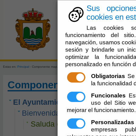
Sus opcione
cookies en est
Las cookies so
funcionamiento del sit
navegación, usamos cookie
sesión y brindarle un inic
El Ayuntami
optimizar la funcionali
personalizado en función d
Estas en:
Principal
- Componente mapa web
Obligatorias
Se 
Componente mapa web
la funcionalidad de
Funcionales
Est
El Ayuntamiento
uso del Sitio 
mejorar el funcionamiento.
Bienvenida
Personalizadas
Saluda de la Alcaldía
empresas publ